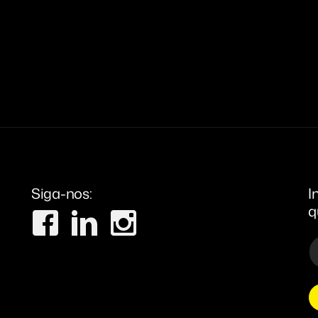
Siga-nos:
I
q