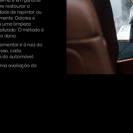
blema e em garantir
re restaurar o
ade de repintar ou
amente. Odores e
s uma limpeza
alizado. O método é
do dano.
mental ir à raiz do
isso, cada
s do automóvel.
uma avaliação do