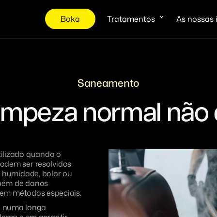
Boka
Tratamentos
As nossas 
Saneamento
impeza normal não é
ilizado quando o
odem ser resolvidos
, humidade, bolor ou
mbém de danos
erem métodos especiais.
e numa longa