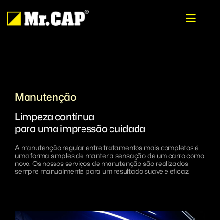
Boka
Tratamentos
Manutenção
Proteção de pintura
As nossas instalações
Limpeza contínua
para uma impressão cuidada
Interior
MrCAP Jönköping
Sobre nós
Manutenção
MrCAP Borås Viared
Sobre nós
Franchise
A manutenção regular entre tratamentos mais completos é
uma forma simples de manter a sensação de um carro como
novo. Os nossos serviços de manutenção são realizados
Recondicionamento
MrCAP Gotemburgo Sisjön
Trabalhe connosco
Português
sempre manualmente para um resultado suave e eficaz.
Película solar
MrCAP Nässjö
Contacte-nos
English
Veículos de lazer
MrCAP Sthlm Sollentuna
Svenska