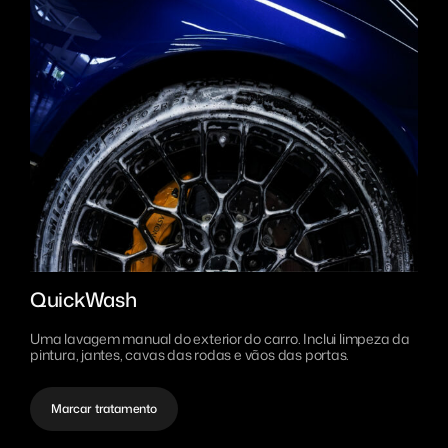
Saneamento
MrCAP Sundsvall
Eesti
MrCAP Värnamo Bredasten
Português
MrCAP Värnamo Margaretelund
MrCAP Aveiro
MrCAP Penafiel
MrCAP Lisboa
QuickWash
Uma lavagem manual do exterior do carro. Inclui
limpeza da
pintura, jantes, cavas das rodas e vãos das portas.
Marcar tratamento