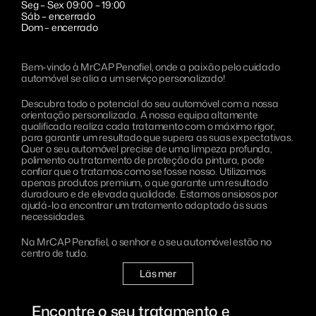
Seg – Sex 09:00 – 19:00
Saneamento
MrCAP Sundsvall
Eesti
Sáb – encerrado
Dom – encerrado
MrCAP Värnamo Bredasten
Português
Bem-vindo à MrCAP Penafiel, onde a paixão pelo cuidado
MrCAP Värnamo Margaretelund
automóvel se alia a um serviço personalizado!
MrCAP Aveiro
Descubra todo o potencial do seu automóvel com a nossa
orientação personalizada. A nossa equipa altamente
MrCAP Penafiel
qualificada realiza cada tratamento com o máximo rigor,
para garantir um resultado que supera as suas expectativas.
Quer o seu automóvel precise de uma limpeza profunda,
MrCAP Lisboa
polimento ou tratamento de proteção da pintura, pode
confiar que o tratamos como se fosse nosso. Utilizamos
apenas produtos premium, o que garante um resultado
duradouro e de elevada qualidade. Estamos ansiosos por
ajudá-lo a encontrar um tratamento adaptado às suas
necessidades.
Na MrCAP Penafiel, o senhor e o seu automóvel estão no
centro de tudo.
Läs mer
Encontre o seu tratamento e