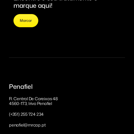
marque aqui!
Marcar
Penafiel
R. Central De Coreixas 48
4560-173, Irivo Penafiel
(+351) 255 724 234
penafiel@mrcap.pt