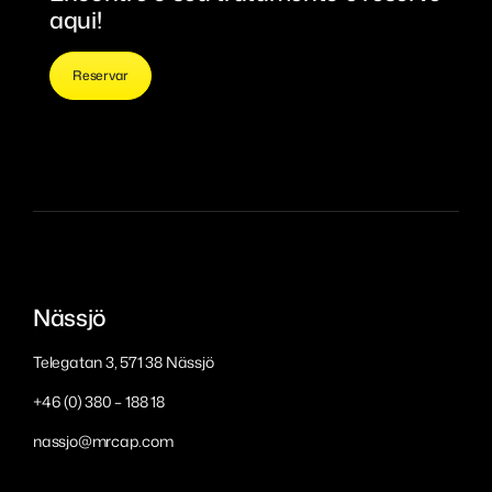
aqui!
Reservar
Nässjö
Telegatan 3, 571 38 Nässjö
+46 (0) 380 – 188 18
nassjo@mrcap.com