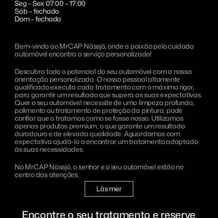
Seg – Sex 07:00 – 17:00
Saneamento
MrCAP Sundsvall
Eesti
Sáb – fechado
Dom – fechado
MrCAP Värnamo Bredasten
Português
Bem-vindo ao MrCAP Nässjö, onde a paixão pelo cuidado
MrCAP Värnamo Margaretelund
automóvel encontra o serviço personalizado!
MrCAP Aveiro
Descubra todo o potencial do seu automóvel com a nossa
orientação personalizada. O nosso pessoal altamente
MrCAP Penafiel
qualificado executa cada tratamento com o máximo rigor,
para garantir um resultado que supera as suas expectativas.
Quer o seu automóvel necessite de uma limpeza profunda,
MrCAP Lisboa
polimento ou tratamento de proteção da pintura, pode
confiar que o tratamos como se fosse nosso. Utilizamos
apenas produtos premium, o que garante um resultado
duradouro e de elevada qualidade. Aguardamos com
expectativa ajudá-lo a encontrar um tratamento adaptado
às suas necessidades.
No MrCAP Nässjö, o senhor e o seu automóvel estão no
centro das atenções.
Läs mer
Encontre o seu tratamento e reserve