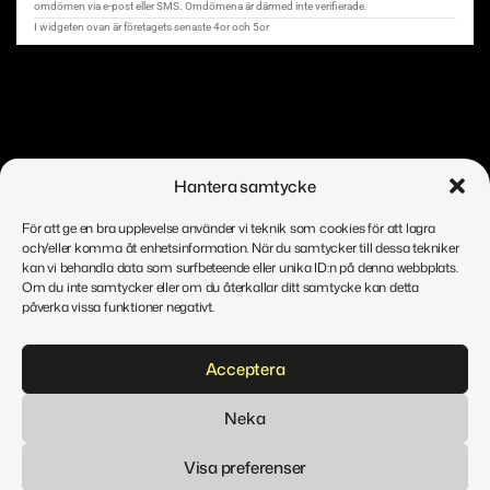
Hantera samtycke
För att ge en bra upplevelse använder vi teknik som cookies för att lagra
och/eller komma åt enhetsinformation. När du samtycker till dessa tekniker
kan vi behandla data som surfbeteende eller unika ID:n på denna webbplats.
Om du inte samtycker eller om du återkallar ditt samtycke kan detta
Copyright © MrCAP
påverka vissa funktioner negativt.
Acceptera
Neka
Visa preferenser