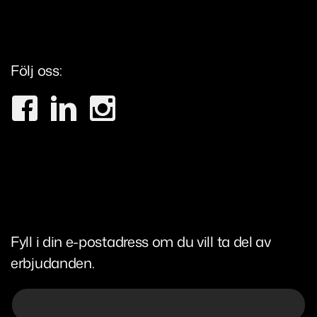
Sanering
Sundsvall
Eesti
Värnamo Bredasten
Português
Följ oss:
Värnamo Margaretelund
Aveiro
Penafiel
Lisboa
Fyll i din e-postadress om du vill ta del av
erbjudanden.