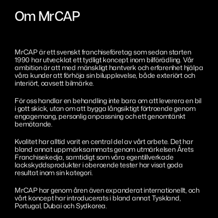
Sanering
Sundsvall
Eesti
Om MrCAP
Värnamo Bredasten
Português
Värnamo Margaretelund
MrCAP är ett svenskt franchiseföretag som sedan starten
1990 har utvecklat ett tydligt koncept inom bilförädling. Vår
Aveiro
ambition är att med mänskligt hantverk och erfarenhet hjälpa
våra kunder att förhöja sin bilupplevelse, både exteriört och
interiört, oavsett bilmärke.
Penafiel
För oss handlar en behandling inte bara om att leverera en bil
Lisboa
i gott skick, utan om att bygga långsiktigt förtroende genom
engagemang, personlig anpassning och ett genomtänkt
bemötande.
Kvalitet har alltid varit en central del av vårt arbete. Det har
bland annat uppmärksammats genom utmärkelsen Årets
Franchisekedja, samtidigt som våra egentillverkade
lackskyddsprodukter i oberoende tester har visat goda
resultat inom sin kategori.
MrCAP har genom åren även expanderat internationellt, och
vårt koncept har introducerats i bland annat Tyskland,
Portugal, Dubai och Sydkorea.