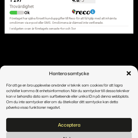
Hantera samtycke
För att ge en bra upplevelse använder vi teknik som cookies för att lagra
och/eller komma åt enhetsinformation. När du samtycker till dessa tekniker
kan vi behandla data som surfbeteende eller unika ID:n på denna webbplats.
Om du inte samtycker eller om du återkallar ditt samtycke kan detta
Copyright © MrCAP
påverka vissa funktioner negativt.
Acceptera