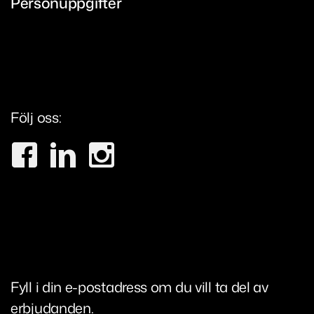
Personuppgifter
Sanering
Sundsvall
Eesti
Värnamo Bredasten
Português
Värnamo Margaretelund
Aveiro
Följ oss:
Penafiel
Lisboa
Fyll i din e-postadress om du vill ta del av
erbjudanden.