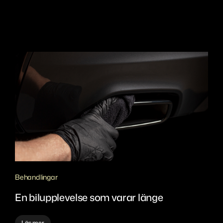
Sanering
Sundsvall
Eesti
Värnamo Bredasten
Português
Värnamo Margaretelund
Aveiro
Penafiel
Lisboa
Behandlingar
En bilupplevelse som varar länge
Läs mer