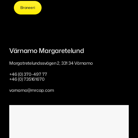
Broneeri
Värnamo Margaretelund
Margatretelundssvägen 2, 331 34 Värnamo
+46 (0) 370-497 77
+46 (0) 735161670
varnamo@mrcap.com