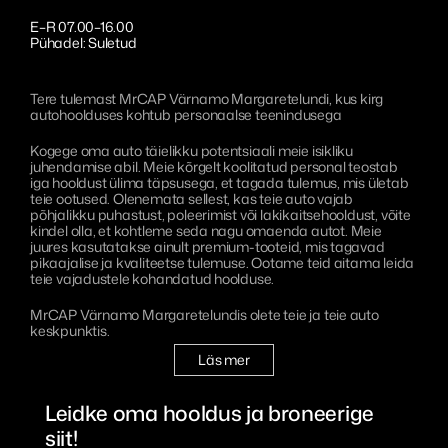
Sanitiseerimine
MrCAP Sundsvall
Eesti
E–R 07.00–16.00
Pühadel: Suletud
MrCAP Värnamo Bredasten
Português
MrCAP Värnamo Margaretelund
Tere tulemast MrCAP Värnamo Margaretelundi, kus kirg
autohoolduses kohtub personaalse teenindusega
MrCAP Aveiro
Kogege oma auto täielikku potentsiaali meie isikliku
juhendamise abil. Meie kõrgelt koolitatud personal teostab
MrCAP Penafiel
iga hooldust ülima täpsusega, et tagada tulemus, mis ületab
teie ootused. Olenemata sellest, kas teie auto vajab
põhjalikku puhastust, poleerimist või lakikaitsehooldust, võite
MrCAP Lissabon
kindel olla, et kohtleme seda nagu omaenda autot. Meie
juures kasutatakse ainult premium-tooteid, mis tagavad
pikaajalise ja kvaliteetse tulemuse. Ootame teid aitama leida
teie vajadustele kohandatud hoolduse.
MrCAP Värnamo Margaretelundis olete teie ja teie auto
keskpunktis.
Läs mer
Leidke oma hooldus ja broneerige
siit!