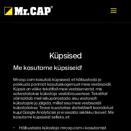
Boka
Hoolitsused
Küpsised
Värvikaitse
Meine asukohad
Me kasutame küpsiseid!
Interjöör
MrCAP Jönköping
Meist
Mrcap.com kasutab küpsiseid, et hõlbustada ja
pakkuda parimat kasutuskogemust meie veebisaidil.
Hooldus
MrCAP Borås Viared
Meist
Frantsiis
Küpsis on väike tekstifail meie veebiserverist, mis
salvestatakse külastaja veebibrauserisse. Tekstifail
võimaldab meil isikupärastada sisu vastavalt
Taastamine
MrCAP Göteborg Sisjön
Töötage meie juures
Eesti
külastajale ja jälgida, millist sisu meie veebisaidil
külastatakse. Teave kuvatakse statistiliselt koondatud
Toonkile
MrCAP Nässjö
Võtke meiega ühendust
English
kujul Google Analyticsis ja ei sisalda isiklikku teavet. Me
kasutame küpsiseid selleks, et:
Vabaajasõidukid
MrCAP Sthlm Sollentuna
Svenska
Hõlbustada külastaja mrcap.com-i kasutamist.