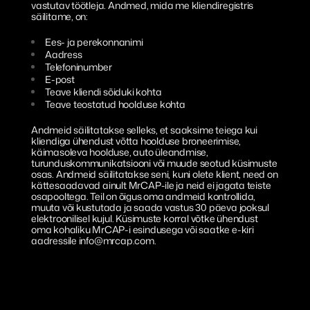
vastutav töötleja. Andmed, mida me kliendiregistris
säilitame, on:
Ees- ja perekonnanimi
Aadress
Telefoninumber
E-post
Teave kliendi sõiduki kohta
Teave teostatud hoolduse kohta
Andmeid säilitatakse selleks, et saaksime teiega kui
kliendiga ühendust võtta hoolduse broneerimise,
käimasoleva hoolduse, auto üleandmise,
turunduskommunikatsiooni või muude seotud küsimuste
osas. Andmeid säilitatakse seni, kuni olete klient, need on
kättesaadavad ainult MrCAP-ile ja neid ei jagata teiste
osapooltega. Teil on õigus oma andmeid kontrollida,
muuta või kustutada ja saada vastus 30 päeva jooksul
elektroonilisel kujul. Küsimuste korral võtke ühendust
oma kohaliku MrCAP-i esindusega või saatke e-kiri
aadressile info@mrcap.com.