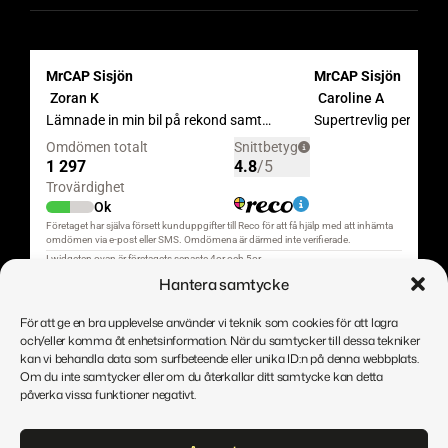
Hantera samtycke
För att ge en bra upplevelse använder vi teknik som cookies för att lagra
och/eller komma åt enhetsinformation. När du samtycker till dessa tekniker
kan vi behandla data som surfbeteende eller unika ID:n på denna webbplats.
Om du inte samtycker eller om du återkallar ditt samtycke kan detta
påverka vissa funktioner negativt.
Autoriõigus © MrCAP