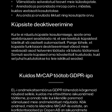
Võimaldada salvestatud teavet meie külastajatele.
Sanitiseerimine
MrCAP Sundsvall
Eesti
Arendada ja parandada mrcap.com-i, mõistes,
kuidas veebisaiti kasutatakse.
MrCAP Värnamo Bredasten
Português
Aru anda ja arvutada liiklust ning kasutajate arvu.
Küpsiste deaktiveerimine
MrCAP Värnamo Margaretelund
MrCAP Aveiro
Kui te ei nõustu küpsiste kasutamisega, saate oma
veebibrauseri seadistada nii, et see keeldub küpsistest
täielikult või osaliselt automaatselt. Pange tähele, et
MrCAP Penafiel
küpsiste funktsiooni deaktiveerimisel võivad meie
veebisaidi osad halvemini töötada või lakata töötamast.
Samuti saate küpsised oma kõvakettalt kustutada, kuid
MrCAP Lissabon
sel juhul kustutatakse ka teie isiklikud seaded.
Kuidas MrCAP töötab GDPR-iga
EL-i andmekaitsemäärus GDPR tähendab kõrgemaid
nõudeid sellele, kuidas me ettevõttena isikuandmeid
töötleme, ja annab teile kui kliendile paremad
võimalused meie andmekäitlust mõjutada. Kõik
andmed, mida te kliendina MrCAP-ile esitate, on
konfidentsiaalsed ja Capen AB on isikuandmete